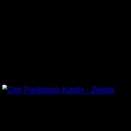
WIR FREUEN UNS AUF IHREN
BESUCH!
DERZEIT SIND
PLÄTZE FREI!